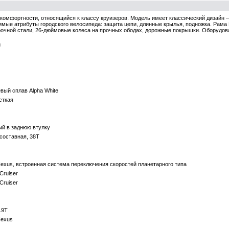
омфортности, относящийся к классу круизеров. Модель имеет классический дизайн —
мые атрибуты городского велосипеда: защита цепи, длинные крылья, подножка. Рама D
рочной стали, 26-дюймовые колеса на прочных ободах, дорожные покрышки. Оборудова
й
ый сплав Alpha White
сткая
й в заднюю втулку
хсоставная, 38T
exus, встроенная система переключения скоростей планетарного типа
Cruiser
Cruiser
19T
Nexus