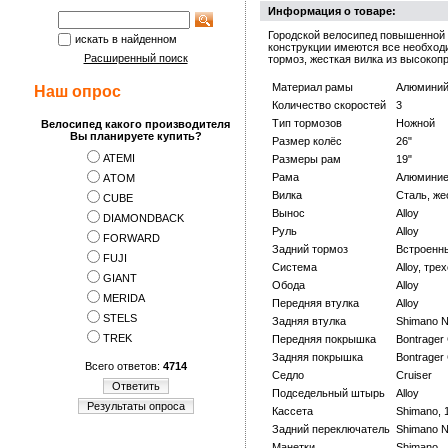
Информация о товаре:
Городской велосипед повышенной к
искать в найденном
конструкции имеются все необходи
Расширенный поиск
тормоз, жесткая вилка из высокоп
Материал рамы
Алюмини
Наш опрос
Количество скоростей
3
Тип тормозов
Ножной
Велосипед какого производителя
Вы планируете купить?
Размер колёс
26"
ATEMI
Размеры рам
19"
Рама
Алюминиев
АTOM
Вилка
Сталь, же
CUBE
Вынос
Alloy
DIAMONDBACK
Руль
Alloy
FORWARD
Задний тормоз
Встроенны
FUJI
Система
Alloy, тре
GIANT
Обода
Alloy
MERIDA
Передняя втулка
Alloy
STELS
Задняя втулка
Shimano N
TREK
Передняя покрышка
Bontrager 
Задняя покрышка
Bontrager 
Всего ответов:
4714
Седло
Cruiser
Ответить
Подседельный штырь
Alloy
Результаты опроса
Кассета
Shimano, 
Задний переключатель
Shimano 
Манетки
Shimano