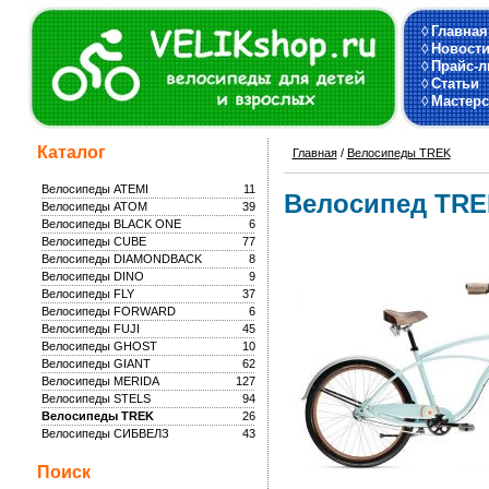
◊
Главная
◊
Новост
◊
Прайс-л
◊
Статьи
◊
Мастерс
Каталог
Главная
/
Велосипеды TREK
Велосипеды ATEMI
11
Велосипед TREK 
Велосипеды ATOM
39
Велосипеды BLACK ONE
6
Велосипеды CUBE
77
Велосипеды DIAMONDBACK
8
Велосипеды DINO
9
Велосипеды FLY
37
Велосипеды FORWARD
6
Велосипеды FUJI
45
Велосипеды GHOST
10
Велосипеды GIANT
62
Велосипеды MERIDA
127
Велосипеды STELS
94
Велосипеды TREK
26
Велосипеды СИБВЕЛЗ
43
Поиск