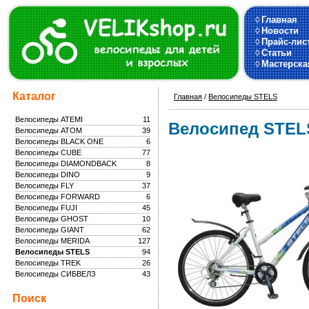
◊
Главная
◊
Новости
◊
Прайс-лис
◊
Статьи
◊
Мастерска
Каталог
Главная
/
Велосипеды STELS
Велосипеды ATEMI
11
Велосипед STELS
Велосипеды ATOM
39
Велосипеды BLACK ONE
6
Велосипеды CUBE
77
Велосипеды DIAMONDBACK
8
Велосипеды DINO
9
Велосипеды FLY
37
Велосипеды FORWARD
6
Велосипеды FUJI
45
Велосипеды GHOST
10
Велосипеды GIANT
62
Велосипеды MERIDA
127
Велосипеды STELS
94
Велосипеды TREK
26
Велосипеды СИБВЕЛЗ
43
Поиск