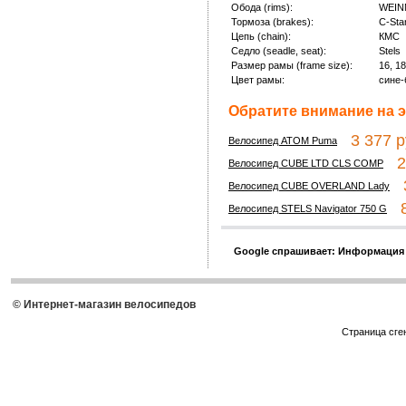
Обода (rims):
WEIN
Тормоза (brakes):
С-Sta
Цепь (chain):
КМС
Седло (seadle, seat):
Stels
Размер рамы (frame size):
16, 18
Цвет рамы:
сине-
Обратите внимание на э
3 377 р
Велосипед ATOM Puma
22
Велосипед CUBE LTD CLS COMP
3
Велосипед CUBE OVERLAND Lady
8 
Велосипед STELS Navigator 750 G
Google спрашивает: Информация
© Интернет-магазин велосипедов
Страница сге