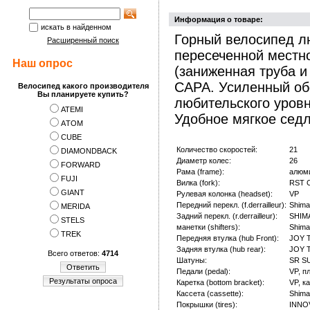
Информация о товаре:
искать в найденном
Горный велосипед лю
Расширенный поиск
пересеченной местн
Наш опрос
(заниженная труба и
CAPA. Усиленный о
Велосипед какого производителя
Вы планируете купить?
любительского уров
ATEMI
Удобное мягкое седл
АTOM
CUBE
Количество скоростей:
21
DIAMONDBACK
Диаметр колес:
26
FORWARD
Рама (frame):
алюм
FUJI
Вилка (fork):
RST C
GIANT
Рулевая колонка (headset):
VP
Передний перекл. (f.derrailleur):
Shima
MERIDA
Задний перекл. (r.derrailleur):
SHIM
STELS
манетки (shifters):
Shima
TREK
Передняя втулка (hub Front):
JOY 
Задняя втулка (hub rear):
JOY 
Всего ответов:
4714
Шатуны:
SR SU
Ответить
Педали (pedal):
VP, п
Результаты опроса
Каретка (bottom bracket):
VP, к
Кассета (cassette):
Shima
Покрышки (tires):
INNOV