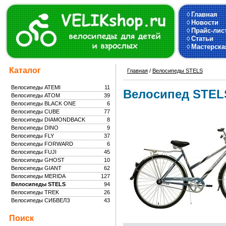
◊
Главная
◊
Новости
◊
Прайс-лис
◊
Статьи
◊
Мастерска
Каталог
Главная
/
Велосипеды STELS
Велосипеды ATEMI
11
Велосипед STELS
Велосипеды ATOM
39
Велосипеды BLACK ONE
6
Велосипеды CUBE
77
Велосипеды DIAMONDBACK
8
Велосипеды DINO
9
Велосипеды FLY
37
Велосипеды FORWARD
6
Велосипеды FUJI
45
Велосипеды GHOST
10
Велосипеды GIANT
62
Велосипеды MERIDA
127
Велосипеды STELS
94
Велосипеды TREK
26
Велосипеды СИБВЕЛЗ
43
Поиск