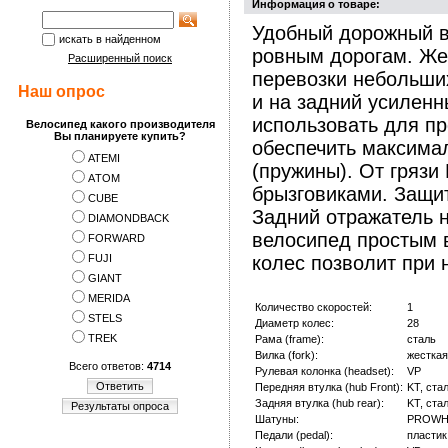
Информация о товаре:
Удобный дорожный в
искать в найденном
ровным дорогам. Же
Расширенный поиск
перевозки небольших
Наш опрос
и на задний усилен
использовать для пр
Велосипед какого производителя
Вы планируете купить?
обеспечить максима
ATEMI
(пружины). От грязи
АTOM
брызговиками. Защи
CUBE
Задний отражатель н
DIAMONDBACK
велосипед простым 
FORWARD
FUJI
колес позволит при 
GIANT
MERIDA
Количество скоростей:
1
STELS
Диаметр колес:
28
TREK
Рама (frame):
сталь
Вилка (fork):
жесткая
Всего ответов:
4714
Рулевая колонка (headset):
VP
Ответить
Передняя втулка (hub Front):
KT, ста
Задняя втулка (hub rear):
KT, ста
Результаты опроса
Шатуны:
PROWHE
Педали (pedal):
пластик