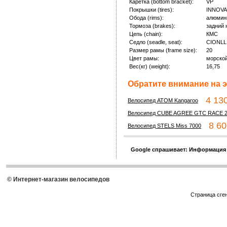
Каретка (bottom bracket):
VP
Покрышки (tires):
INNOVA 
Обода (rims):
алюмин
Тормоза (brakes):
задний 
Цепь (chain):
КМС
Седло (seadle, seat):
CIONLLI
Размер рамы (frame size):
20
Цвет рамы:
морской
Вес(кг) (weight):
16,75
Обратите внимание на э
4 130
Велосипед ATOM Kangaroo
Велосипед CUBE AGREE GTC RACE 2
8 600
Велосипед STELS Miss 7000
Google спрашивает: Информация
© Интернет-магазин велосипедов
Страница сге