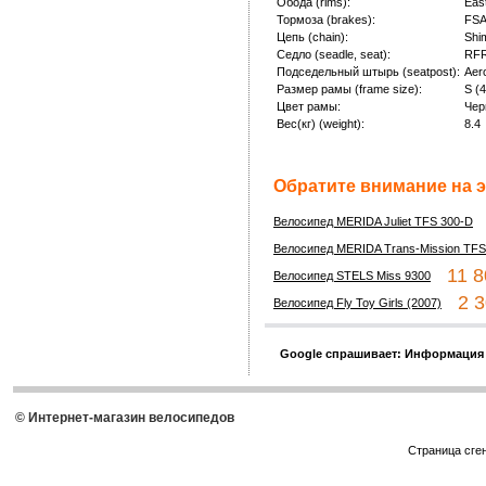
Обода (rims):
Eas
Тормоза (brakes):
FSA
Цепь (chain):
Shi
Седло (seadle, seat):
RFR
Подседельный штырь (seatpost):
Aero
Размер рамы (frame size):
S (
Цвет рамы:
Чер
Вес(кг) (weight):
8.4
Обратите внимание на э
1
Велосипед MERIDA Juliet TFS 300-D
Велосипед MERIDA Trans-Mission TFS
11 80
Велосипед STELS Miss 9300
2 30
Велосипед Fly Toy Girls (2007)
Google спрашивает: Информация
© Интернет-магазин велосипедов
Страница сге