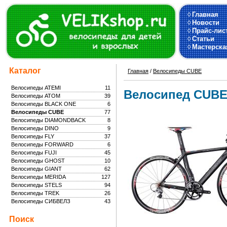
◊
Главная
◊
Новости
◊
Прайс-лис
◊
Статьи
◊
Мастерска
Каталог
Главная
/
Велосипеды CUBE
Велосипеды ATEMI
11
Велосипед CUBE
Велосипеды ATOM
39
Велосипеды BLACK ONE
6
Велосипеды CUBE
77
Велосипеды DIAMONDBACK
8
Велосипеды DINO
9
Велосипеды FLY
37
Велосипеды FORWARD
6
Велосипеды FUJI
45
Велосипеды GHOST
10
Велосипеды GIANT
62
Велосипеды MERIDA
127
Велосипеды STELS
94
Велосипеды TREK
26
Велосипеды СИБВЕЛЗ
43
Поиск