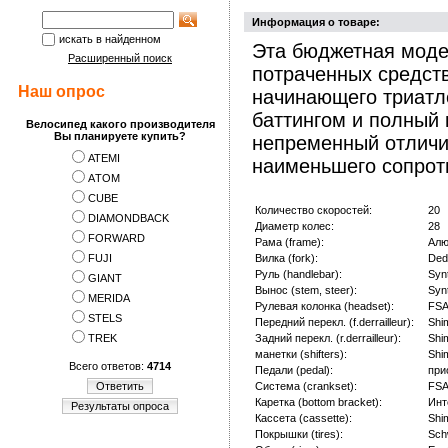
Информация о товаре:
искать в найденном
Эта бюджетная моде
Расширенный поиск
потраченных средст
Наш опрос
начинающего триатле
баттингом и полный 
Велосипед какого производителя
Вы планируете купить?
непременный отличи
ATEMI
наименьшего сопрот
АTOM
CUBE
Количество скоростей:
20
DIAMONDBACK
Диаметр колес:
28
FORWARD
Рама (frame):
Алю
FUJI
Вилка (fork):
Ded
Руль (handlebar):
Syn
GIANT
Вынос (stem, steer):
Syn
MERIDA
Рулевая колонка (headset):
FSA
STELS
Передний перекл. (f.derrailleur):
Shi
TREK
Задний перекл. (r.derrailleur):
Shi
манетки (shifters):
Shi
Всего ответов:
4714
Педали (pedal):
при
Ответить
Система (crankset):
FSA
Каретка (bottom bracket):
Инт
Результаты опроса
Кассета (cassette):
Shi
Покрышки (tires):
Sch