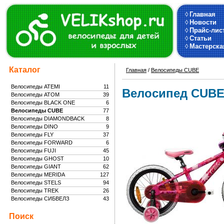
◊
Главная
◊
Новости
◊
Прайс-лис
◊
Статьи
◊
Мастерска
Каталог
Главная
/
Велосипеды CUBE
Велосипеды ATEMI
11
Велосипед CUBE 
Велосипеды ATOM
39
Велосипеды BLACK ONE
6
Велосипеды CUBE
77
Велосипеды DIAMONDBACK
8
Велосипеды DINO
9
Велосипеды FLY
37
Велосипеды FORWARD
6
Велосипеды FUJI
45
Велосипеды GHOST
10
Велосипеды GIANT
62
Велосипеды MERIDA
127
Велосипеды STELS
94
Велосипеды TREK
26
Велосипеды СИБВЕЛЗ
43
Поиск