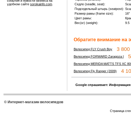
события и новости бизнеса на
удобном сайте
sorokainfo.com
.
Седло (seadle, seat):
Sca
Подседельный штырь (seatpost):
Sca
Размер рамы (frame size):
16"
Цвет рамы:
Кра
Вес(кг) (weight):
9.5
Обратите внимание на э
3 800 
Велосипед FLY Crush Boy
5 
Велосипед FORWARD Zaragoza I
Велосипед MERIDA MATTS TFS XC 80
4 10
Велосипед Fly Ranger (2009)
Google спрашивает: Информация
© Интернет-магазин велосипедов
Страница сге