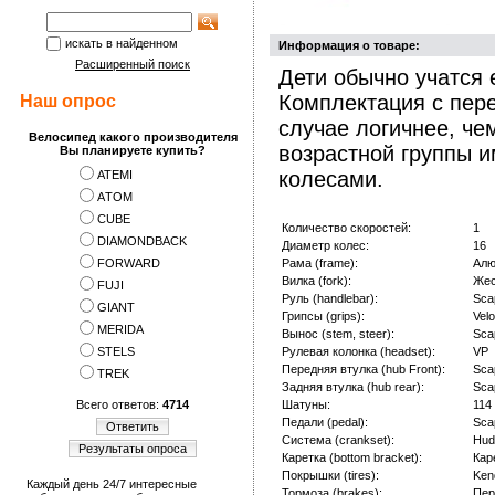
искать в найденном
Информация о товаре:
Расширенный поиск
Дети обычно учатся е
Комплектация с пер
Наш опрос
случае логичнее, че
Велосипед какого производителя
возрастной группы 
Вы планируете купить?
колесами.
ATEMI
АTOM
CUBE
Количество скоростей:
1
DIAMONDBACK
Диаметр колес:
16
FORWARD
Рама (frame):
Алю
Вилка (fork):
Жес
FUJI
Руль (handlebar):
Sca
GIANT
Грипсы (grips):
Velo
MERIDA
Вынос (stem, steer):
Sca
STELS
Рулевая колонка (headset):
VP
Передняя втулка (hub Front):
Sca
TREK
Задняя втулка (hub rear):
Sca
Всего ответов:
4714
Шатуны:
114
Педали (pedal):
Sca
Ответить
Система (crankset):
Hud
Результаты опроса
Каретка (bottom bracket):
Кар
Покрышки (tires):
Ken
Каждый день 24/7 интересные
Тормоза (brakes):
Пер