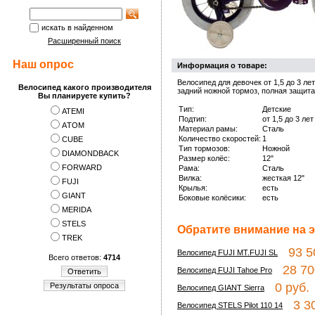
искать в найденном
Расширенный поиск
Наш опрос
Информация о товаре:
Велосипед для девочек от 1,5 до 3 ле
Велосипед какого производителя
задний ножной тормоз, полная защита
Вы планируете купить?
Тип:
Детские
ATEMI
Подтип:
от 1,5 до 3 лет
АTOM
Материал рамы:
Сталь
Количество скоростей:
1
CUBE
Тип тормозов:
Ножной
DIAMONDBACK
Размер колёс:
12"
FORWARD
Рама:
Сталь
Вилка:
жесткая 12"
FUJI
Крылья:
есть
GIANT
Боковые колёсики:
есть
MERIDA
STELS
Обратите внимание на э
TREK
93 50
Велосипед FUJI MT.FUJI SL
Всего ответов:
4714
28 700
Велосипед FUJI Tahoe Pro
Ответить
0 руб.
Результаты опроса
Велосипед GIANT Sierra
3 30
Велосипед STELS Pilot 110 14