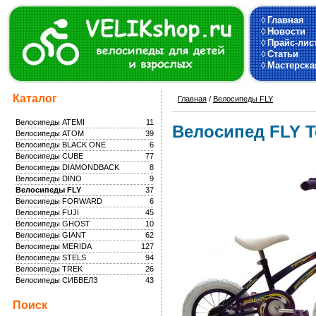
◊
Главная
◊
Новости
◊
Прайс-лис
◊
Статьи
◊
Мастерска
Каталог
Главная
/
Велосипеды FLY
Велосипеды ATEMI
11
Велосипед FLY To
Велосипеды ATOM
39
Велосипеды BLACK ONE
6
Велосипеды CUBE
77
Велосипеды DIAMONDBACK
8
Велосипеды DINO
9
Велосипеды FLY
37
Велосипеды FORWARD
6
Велосипеды FUJI
45
Велосипеды GHOST
10
Велосипеды GIANT
62
Велосипеды MERIDA
127
Велосипеды STELS
94
Велосипеды TREK
26
Велосипеды СИБВЕЛЗ
43
Поиск