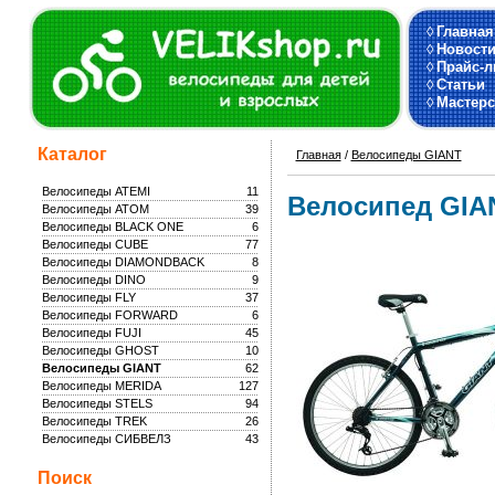
◊
Главная
◊
Новост
◊
Прайс-л
◊
Статьи
◊
Мастерс
Каталог
Главная
/
Велосипеды GIANT
Велосипеды ATEMI
11
Велосипед GIA
Велосипеды ATOM
39
Велосипеды BLACK ONE
6
Велосипеды CUBE
77
Велосипеды DIAMONDBACK
8
Велосипеды DINO
9
Велосипеды FLY
37
Велосипеды FORWARD
6
Велосипеды FUJI
45
Велосипеды GHOST
10
Велосипеды GIANT
62
Велосипеды MERIDA
127
Велосипеды STELS
94
Велосипеды TREK
26
Велосипеды СИБВЕЛЗ
43
Поиск