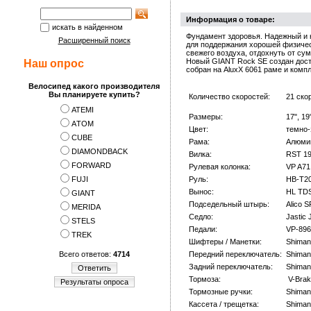
Информация о товаре:
искать в найденном
Фундамент здоровья. Надежный и н
Расширенный поиск
для поддержания хорошей физичес
свежего воздуха, отдохнуть от су
Новый GIANT Rock SE создан дост
Наш опрос
собран на AluxX 6061 раме и комп
Велосипед какого производителя
Вы планируете купить?
Количество скоростей:
21 ско
ATEMI
Размеры:
17", 19
АTOM
Цвет:
темно-
CUBE
Рама:
Алюмин
DIAMONDBACK
Вилка:
RST 1
FORWARD
Рулевая колонка:
VP A71
FUJI
Руль:
HB-T2
Вынос:
HL TDS
GIANT
Подседельный штырь:
Alico 
MERIDA
Седло:
Jastic 
STELS
Педали:
VP-896
TREK
Шифтеры / Манетки:
Shiman
Всего ответов:
4714
Передний переключатель:
Shiman
Задний переключатель:
Shiman
Ответить
Тормоза:
V-Brak
Результаты опроса
Тормозные ручки:
Shiman
Кассета / трещетка:
Shiman