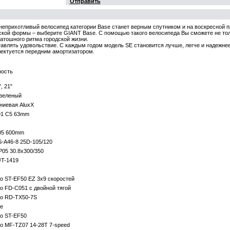
Отправить
еприхотливый велосипед категории Base станет верным спутником и на воскресной пр
кой формы – выберите GIANT Base. С помощью такого велосипеда Вы сможете не толь
матошного ритма городской жизни.
авлять удовольствие. С каждым годом модель SE становится лучше, легче и надежне
лектуется передним амортизатором.
рость
", 21"
зеленый
иевая AluxX
91 C5 63mm
05 600mm
-A46-8 25D-105/120
SP05 30.8x300/350
JT-1419
o ST-EF50 EZ 3x9 скоростей
o FD-C051 с двойной тягой
o RD-TX50-7S
e
o ST-EF50
o MF-TZ07 14-28T 7-speed