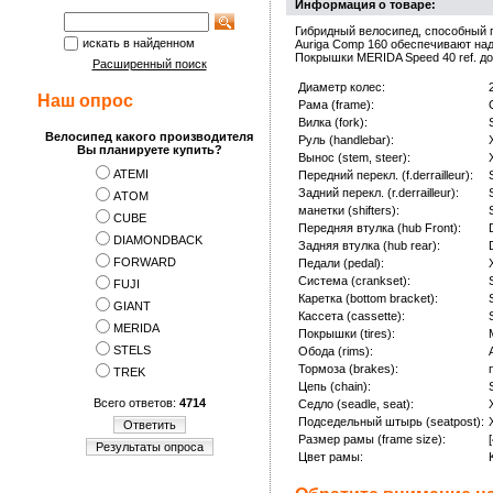
Информация о товаре:
Гибридный велосипед, способный п
искать в найденном
Auriga Comp 160 обеспечивают на
Покрышки MERIDA Speed 40 ref. до
Расширенный поиск
Диаметр колес:
Наш опрос
Рама (frame):
Вилка (fork):
Велосипед какого производителя
Руль (handlebar):
Вы планируете купить?
Вынос (stem, steer):
ATEMI
Передний перекл. (f.derrailleur):
Задний перекл. (r.derrailleur):
АTOM
манетки (shifters):
CUBE
Передняя втулка (hub Front):
DIAMONDBACK
Задняя втулка (hub rear):
FORWARD
Педали (pedal):
Система (crankset):
FUJI
Каретка (bottom bracket):
GIANT
Кассета (cassette):
MERIDA
Покрышки (tires):
STELS
Обода (rims):
Тормоза (brakes):
TREK
Цепь (chain):
Всего ответов:
4714
Седло (seadle, seat):
Подседельный штырь (seatpost):
Ответить
Размер рамы (frame size):
Результаты опроса
Цвет рамы: