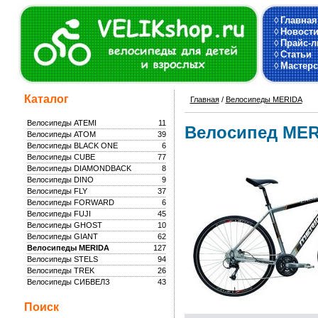
◊
Главная
◊
Новост
◊
Прайс-л
◊
Статьи
◊
Мастерс
Каталог
Главная
/
Велосипеды MERIDA
Велосипеды ATEMI
11
Велосипед MERI
Велосипеды ATOM
39
Велосипеды BLACK ONE
6
Велосипеды CUBE
77
Велосипеды DIAMONDBACK
8
Велосипеды DINO
9
Велосипеды FLY
37
Велосипеды FORWARD
6
Велосипеды FUJI
45
Велосипеды GHOST
10
Велосипеды GIANT
62
Велосипеды MERIDA
127
Велосипеды STELS
94
Велосипеды TREK
26
Велосипеды СИБВЕЛЗ
43
Поиск