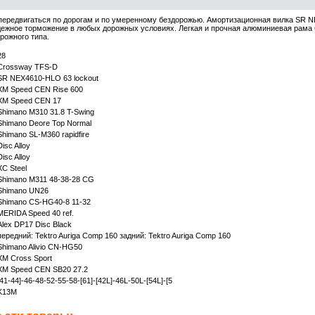
ередвигаться по дорогам и по умеренному бездорожью. Амортизационная вилка SR NE
дежное торможение в любых дорожных условиях. Легкая и прочная алюминиевая рама 
рожного типа.
28
Crossway TFS-D
SR NEX4610-HLO 63 lockout
XM Speed CEN Rise 600
XM Speed CEN 17
Shimano M310 31.8 T-Swing
Shimano Deore Top Normal
Shimano SL-M360 rapidfire
Disc Alloy
Disc Alloy
XC Steel
Shimano M311 48-38-28 CG
Shimano UN26
Shimano CS-HG40-8 11-32
MERIDA Speed 40 ref.
Alex DP17 Disc Black
передний: Tektro Auriga Comp 160 задний: Tektro Auriga Comp 160
Shimano Alivio CN-HG50
XM Cross Sport
XM Speed CEN SB20 27.2
[41-44]-46-48-52-55-58-[61]-[42L]-46L-50L-[54L]-[5
K13M