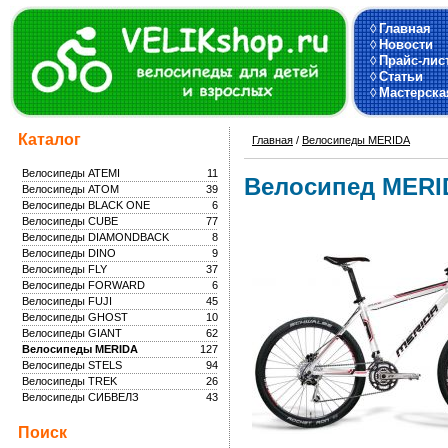
◊
Главная
◊
Новости
◊
Прайс-лис
◊
Статьи
◊
Мастерска
Каталог
Главная
/
Велосипеды MERIDA
Велосипеды ATEMI
11
Велосипед MERI
Велосипеды ATOM
39
Велосипеды BLACK ONE
6
Велосипеды CUBE
77
Велосипеды DIAMONDBACK
8
Велосипеды DINO
9
Велосипеды FLY
37
Велосипеды FORWARD
6
Велосипеды FUJI
45
Велосипеды GHOST
10
Велосипеды GIANT
62
Велосипеды MERIDA
127
Велосипеды STELS
94
Велосипеды TREK
26
Велосипеды СИБВЕЛЗ
43
Поиск