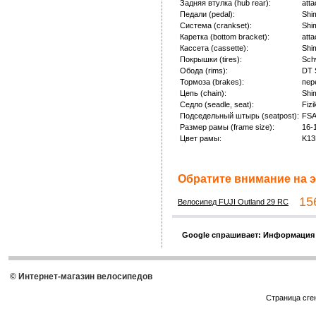
Задняя втулка (hub rear):
att
Педали (pedal):
Shi
Система (crankset):
Shi
Каретка (bottom bracket):
att
Кассета (cassette):
Shi
Покрышки (tires):
Sch
Обода (rims):
DT 
Тормоза (brakes):
пер
Цепь (chain):
Shi
Седло (seadle, seat):
Fizi
Подседельный штырь (seatpost):
FSA
Размер рамы (frame size):
16-
Цвет рамы:
K1
Обратите внимание на э
156
Велосипед FUJI Outland 29 RC
Google спрашивает: Информация
© Интернет-магазин велосипедов
Страница сге