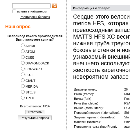
Информация о товаре:
искать в найденном
Сердце этого велоси
Расширенный поиск
merida HFS, которая
Наш опрос
превосходным запас
MATTS HFS XC весит
Велосипед какого производителя
Вы планируете купить?
нижняя труба треуг
ATEMI
боковые стенки и но
АTOM
узнаваемый внешний 
CUBE
внешнего использую
DIAMONDBACK
жесткость кареточно
FORWARD
FUJI
невероятном запасе 
GIANT
MERIDA
Диаметр колес:
26
STELS
Рама (frame):
MAT
TREK
Вилка (fork):
Fox
Руль (handlebar):
FSA
Всего ответов:
4714
Вынос (stem, steer):
FSA
Ответить
Передний перекл. (f.derrailleur):
Shi
Задний перекл. (r.derrailleur):
Shi
Результаты опроса
манетки (shifters):
Shi
Передняя втулка (hub Front):
att