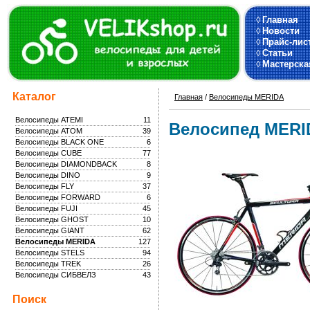
◊
Главная
◊
Новости
◊
Прайс-лис
◊
Статьи
◊
Мастерска
Каталог
Главная
/
Велосипеды MERIDA
Велосипеды ATEMI
11
Велосипед MERID
Велосипеды ATOM
39
Велосипеды BLACK ONE
6
Велосипеды CUBE
77
Велосипеды DIAMONDBACK
8
Велосипеды DINO
9
Велосипеды FLY
37
Велосипеды FORWARD
6
Велосипеды FUJI
45
Велосипеды GHOST
10
Велосипеды GIANT
62
Велосипеды MERIDA
127
Велосипеды STELS
94
Велосипеды TREK
26
Велосипеды СИБВЕЛЗ
43
Поиск