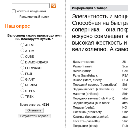
Информация о товаре:
искать в найденном
Элегантность и мощ
Расширенный поиск
Способная на быстр
Наш опрос
соперника – она по
искусно совмещает в
Велосипед какого производителя
Вы планируете купить?
высокая жесткость 
ATEMI
великолепно. А само
АTOM
CUBE
Диаметр колес:
28
DIAMONDBACK
Рама (frame):
Scul
FORWARD
Вилка (fork):
Car
FUJI
Руль (handlebar):
FSA
GIANT
Вынос (stem, steer):
FSA
Передний перекл. (f.derrailleur):
Shi
MERIDA
Задний перекл. (r.derrailleur):
Shi
STELS
манетки (shifters):
Shi
TREK
Передняя втулка (hub Front):
att
Задняя втулка (hub rear):
att
Всего ответов:
4714
Педали (pedal):
NO
Ответить
Система (crankset):
Shi
Результаты опроса
Каретка (bottom bracket):
att
Кассета (cassette):
Shi
Покрышки (tires):
Rub