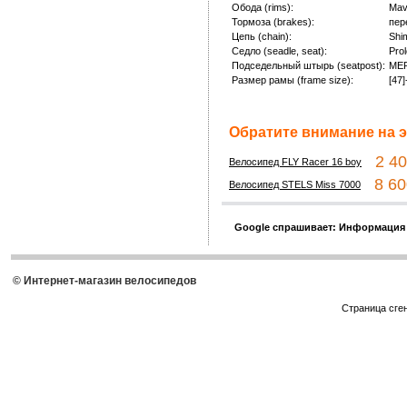
Обода (rims):
Mavi
Тормоза (brakes):
пер
Цепь (chain):
Shi
Седло (seadle, seat):
Pro
Подседельный штырь (seatpost):
MER
Размер рамы (frame size):
[47
Обратите внимание на э
2 400
Велосипед FLY Racer 16 boy
8 600
Велосипед STELS Miss 7000
Google спрашивает: Информация
© Интернет-магазин велосипедов
Страница сге