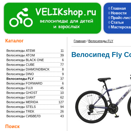
◊
Главная
◊
Новости
◊
Прайс-лис
◊
Статьи
◊
Мастерска
Каталог
Главная
/
Велосипеды FLY
Велосипеды ATEMI
11
Велосипед Fly Co
Велосипеды ATOM
39
Велосипеды BLACK ONE
6
Велосипеды CUBE
77
Велосипеды DIAMONDBACK
8
Велосипеды DINO
9
Велосипеды FLY
37
Велосипеды FORWARD
6
Велосипеды FUJI
45
Велосипеды GHOST
10
Велосипеды GIANT
62
Велосипеды MERIDA
127
Велосипеды STELS
94
Велосипеды TREK
26
Велосипеды СИБВЕЛЗ
43
Поиск