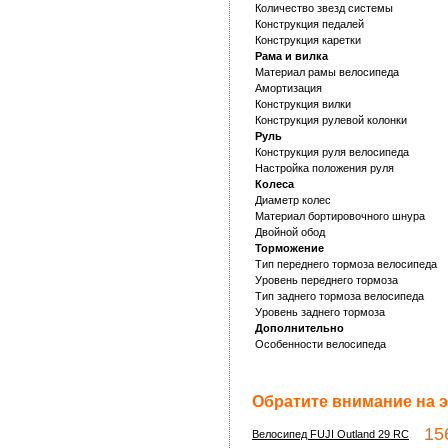
Количество звезд системы
Конструкция педалей
Конструкция каретки
Рама и вилка
Материал рамы велосипеда
Амортизация
Конструкция вилки
Конструкция рулевой колонки
Руль
Конструкция руля велосипеда
Настройка положения руля
Колеса
Диаметр колес
Материал бортировочного шнура
Двойной обод
Торможение
Тип переднего тормоза велосипеда
Уровень переднего тормоза
Тип заднего тормоза велосипеда
Уровень заднего тормоза
Дополнительно
Особенности велосипеда
Обратите внимание на э
156
Велосипед FUJI Outland 29 RC