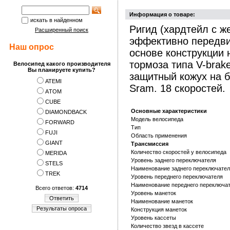
Информация о товаре:
искать в найденном
Ригид (хардтейл с ж
Расширенный поиск
эффективно передви
Наш опрос
основе конструкции
тормоза типа V-brak
Велосипед какого производителя
Вы планируете купить?
защитный кожух на 
ATEMI
Sram. 18 скоростей.
АTOM
CUBE
Основные характеристики
DIAMONDBACK
Модель велосипеда
FORWARD
Тип
FUJI
Область применения
GIANT
Трансмиссия
Количество скоростей у велосипеда
MERIDA
Уровень заднего переключателя
STELS
Наименование заднего переключате
TREK
Уровень переднего переключателя
Наименование переднего переключа
Всего ответов:
4714
Уровень манеток
Ответить
Наименование манеток
Результаты опроса
Конструкция манеток
Уровень кассеты
Количество звезд в кассете