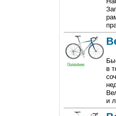
На
За
ра
пр
В
Бы
Подробнее
в 
со
не
Ве
и 