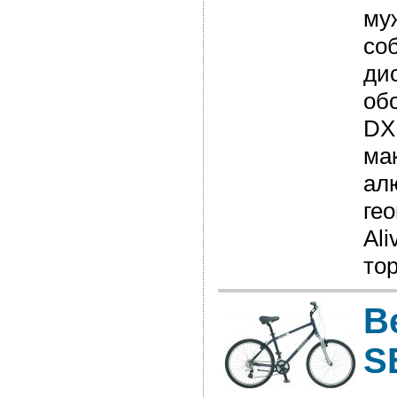
му
соб
ди
об
DX
ма
ал
ге
Ali
тор
В
S