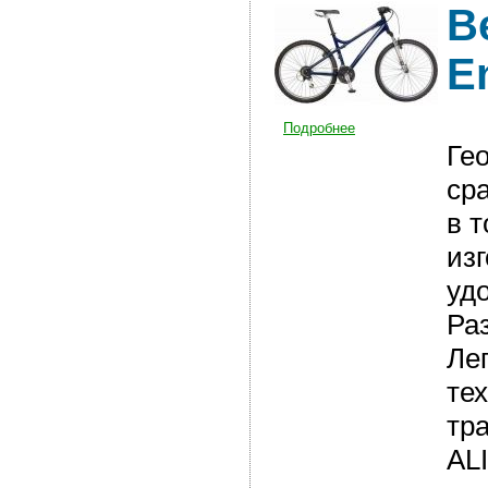
В
E
Подробнее
Ге
ср
в 
из
уд
Ра
Ле
тех
тр
AL