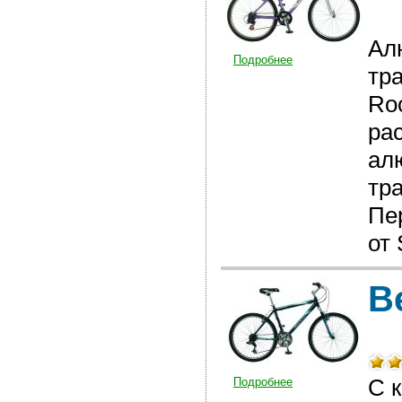
Ал
Подробнее
тр
Ro
ра
ал
тр
Пе
от
В
С 
Подробнее