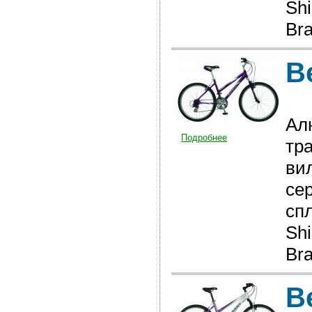
Sh
Bra
В
Ал
Подробнее
тр
ви
се
сп
Sh
Bra
В