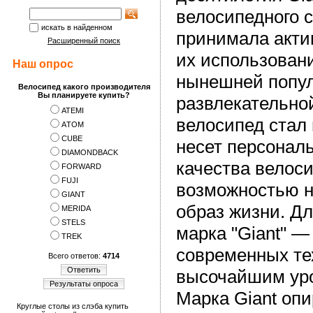
велосипедного с
искать в найденном
принимала акти
Расширенный поиск
их использовани
Наш опрос
нынешней популя
Велосипед какого производителя
Вы планируете купить?
развлекательной
ATEMI
велосипед стал
АTOM
CUBE
несет персонал
DIAMONDBACK
качества велоси
FORWARD
FUJI
возможностью н
GIANT
образ жизни. Д
MERIDA
STELS
марка "Giant" 
TREK
современных те
Всего ответов:
4714
Ответить
высочайшим уро
Результаты опроса
Марка Giant опи
Круглые столы из слэба купить