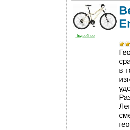
В
E
Подробнее
Ге
ср
в 
из
уд
Ра
Ле
см
ге