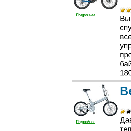
Подробнее
Вы
сп
все
уп
пр
ба
18
В
Да
Подробнее
те