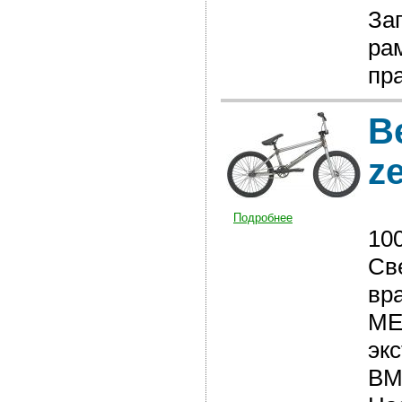
За
ра
пр
В
z
Подробнее
10
Св
вр
ME
эк
BM