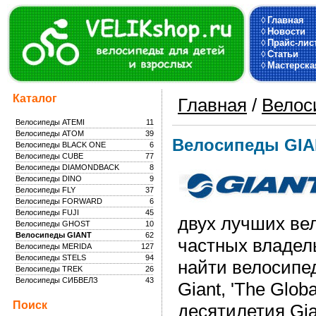
◊
Главная
◊
Новости
◊
Прайс-лис
◊
Статьи
◊
Мастерска
Каталог
Главная
/
Велос
Велосипеды ATEMI
11
Велосипеды ATOM
39
Велосипеды GI
Велосипеды BLACK ONE
6
Велосипеды CUBE
77
Велосипеды DIAMONDBACK
8
Велосипеды DINO
9
Велосипеды FLY
37
Велосипеды FORWARD
6
Велосипеды FUJI
45
двух лучших ве
Велосипеды GHOST
10
Велосипеды GIANT
62
частных владел
Велосипеды MERIDA
127
Велосипеды STELS
94
найти велосипе
Велосипеды TREK
26
Велосипеды СИБВЕЛЗ
43
Giant, 'The Glob
Поиск
десятилетия Gi