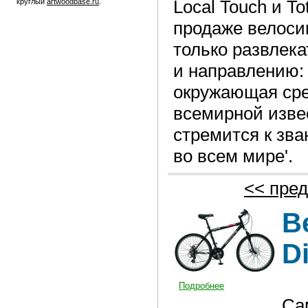
Local Touch и To
круглый
artwoodbase.ru
.
продаже велоси
только развлек
и направлению:
окружающая сре
всемирной изве
стремится к зв
во всем мире'.
<< пред
В
D
Подробнее
Са