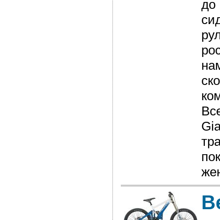
до 
си
ру
рос
на
ск
ко
Вс
Gi
тр
по
же
В