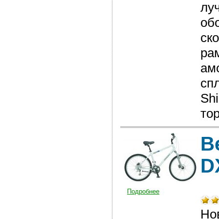
лу
об
ск
ра
ам
сп
Sh
то
В
D
Подробнее
Но