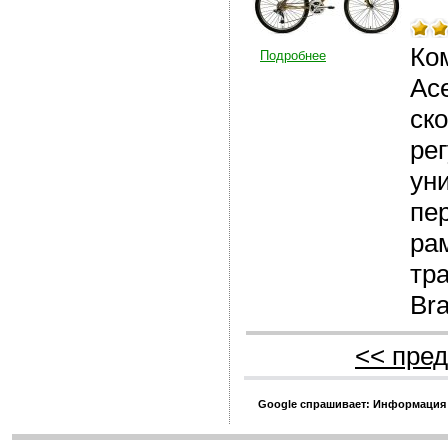
Ко
Подробнее
Ace
ск
ре
уни
пе
ра
тр
Bra
<< пред
Google спрашивает: Информация