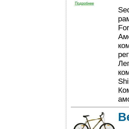
Подробнее
Se
ра
Fo
Ам
ко
ре
Ле
ко
Sh
Ко
ам
В