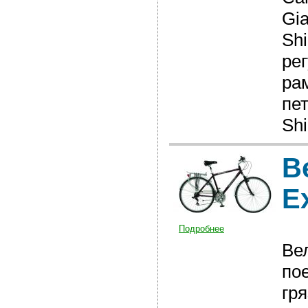
Gi
Sh
ре
ра
пе
Sh
В
E
Подробнее
Ве
по
гр