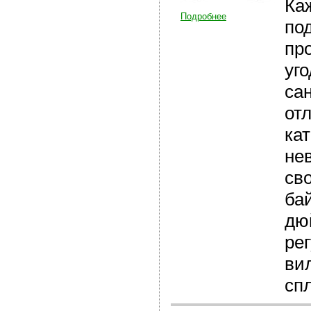
Ка
Подробнее
по
про
уг
са
от
кат
не
сво
ба
дю
ре
ви
сп