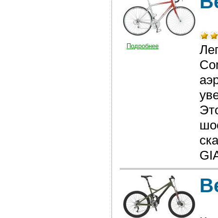
В
Подробнее
Ле
Co
аэ
ув
Эт
шо
ска
GI
В