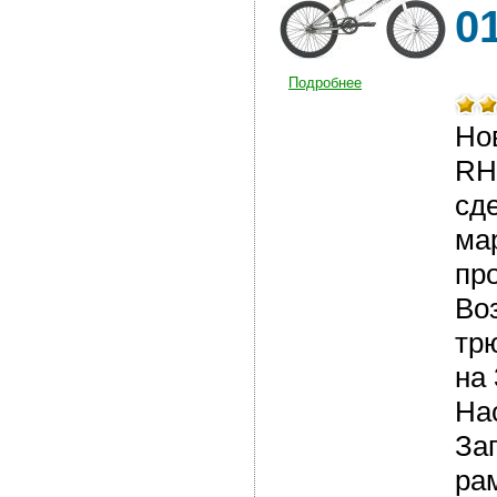
0
Подробнее
Но
RH
сд
ма
пр
Во
тр
на
На
За
ра