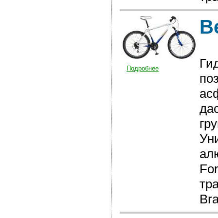
В
Ги
Подробнее
по
ас
да
гру
Ун
ал
Fo
тр
Bra