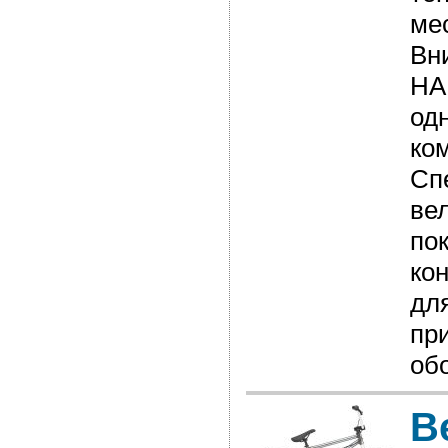
ме
Вн
HA
од
ко
Сп
ве
по
ко
дл
пр
об
В